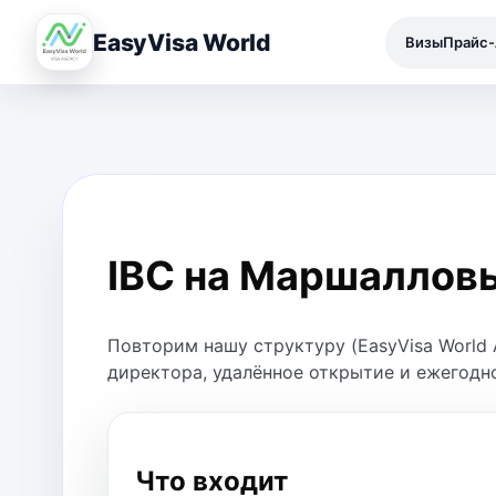
EasyVisa World
Визы
Прайс-
IBC на Маршаллов
Повторим нашу структуру (EasyVisa World
директора, удалённое открытие и ежегодн
Что входит