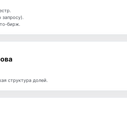
естр.
 запросу).
пто-бирж.
ова
кая структура долей.