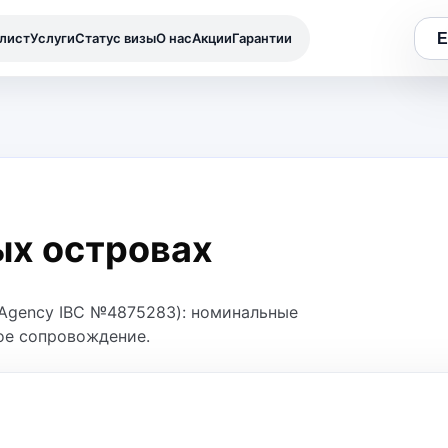
лист
Услуги
Статус визы
О нас
Акции
Гарантии
ых островах
 Agency IBC №4875283): номинальные
ое сопровождение.